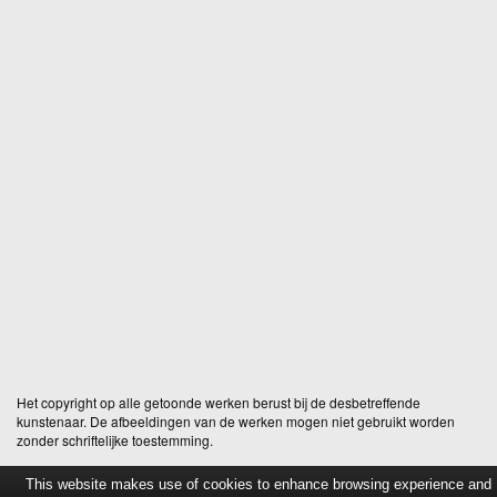
Het copyright op alle getoonde werken berust bij de desbetreffende
kunstenaar. De afbeeldingen van de werken mogen niet gebruikt worden
zonder schriftelijke toestemming.
This website makes use of cookies to enhance browsing experience and