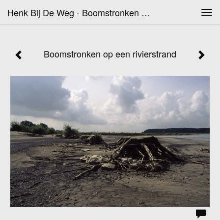
Henk Bij De Weg - Boomstronken Op Een Rivierstrand
Tog
navi
Boomstronken op een rivierstrand