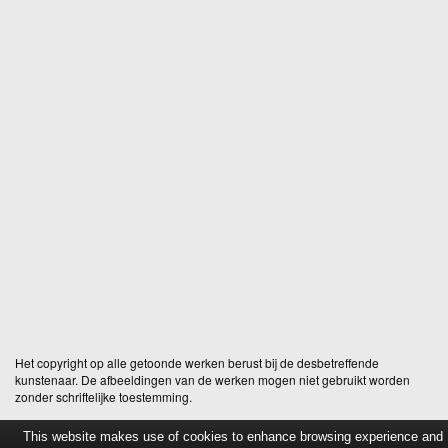
Het copyright op alle getoonde werken berust bij de desbetreffende
kunstenaar. De afbeeldingen van de werken mogen niet gebruikt worden
zonder schriftelijke toestemming.
This website makes use of cookies to enhance browsing experience and