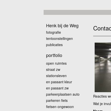
Henk bij de Weg
Contac
fotografie
tentoonstellingen
publicaties
portfolio
open ruimtes
straat zw
stationsleven
en passant kleur
en passant zw
parkeerplaatsen auto
Reacties wo
parkeren fiets
Wat je invu
fietsen ongewoon