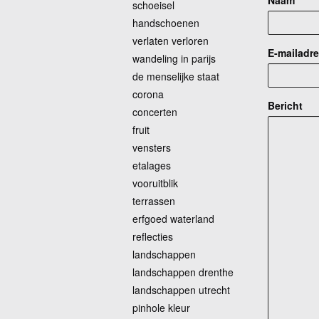
Naam
schoeisel
handschoenen
verlaten verloren
E-mailadr
wandeling in parijs
de menselijke staat
corona
Bericht
concerten
fruit
vensters
etalages
vooruitblik
terrassen
erfgoed waterland
reflecties
landschappen
landschappen drenthe
landschappen utrecht
pinhole kleur